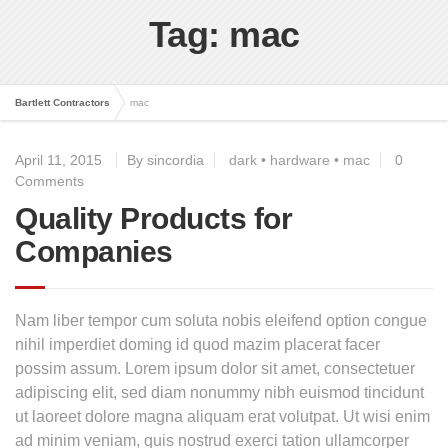
Tag: mac
Bartlett Contractors
mac
April 11, 2015
By sincordia
dark
•
hardware
•
mac
0
Comments
Quality Products for
Companies
Nam liber tempor cum soluta nobis eleifend option congue
nihil imperdiet doming id quod mazim placerat facer
possim assum. Lorem ipsum dolor sit amet, consectetuer
adipiscing elit, sed diam nonummy nibh euismod tincidunt
ut laoreet dolore magna aliquam erat volutpat. Ut wisi enim
ad minim veniam, quis nostrud exerci tation ullamcorper