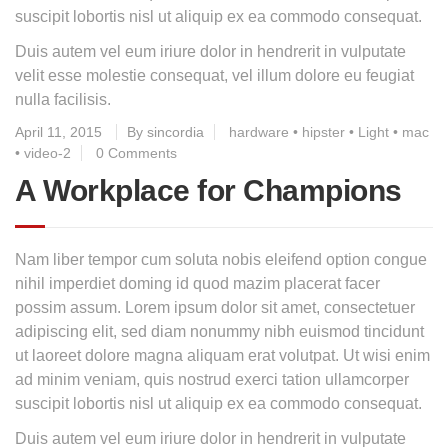
suscipit lobortis nisl ut aliquip ex ea commodo consequat.
Duis autem vel eum iriure dolor in hendrerit in vulputate
velit esse molestie consequat, vel illum dolore eu feugiat
nulla facilisis.
April 11, 2015
By sincordia
hardware
•
hipster
•
Light
•
mac
•
video-2
0 Comments
A Workplace for Champions
Nam liber tempor cum soluta nobis eleifend option congue
nihil imperdiet doming id quod mazim placerat facer
possim assum. Lorem ipsum dolor sit amet, consectetuer
adipiscing elit, sed diam nonummy nibh euismod tincidunt
ut laoreet dolore magna aliquam erat volutpat. Ut wisi enim
ad minim veniam, quis nostrud exerci tation ullamcorper
suscipit lobortis nisl ut aliquip ex ea commodo consequat.
Duis autem vel eum iriure dolor in hendrerit in vulputate