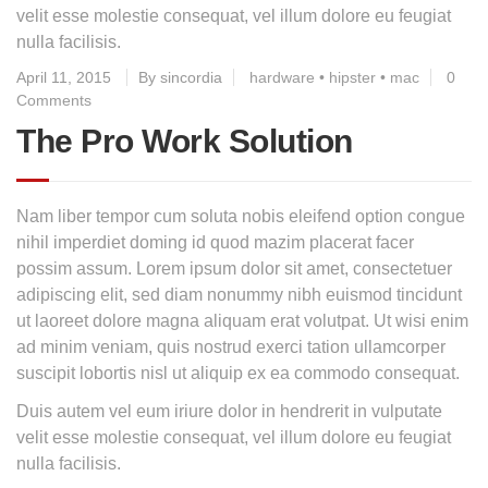
velit esse molestie consequat, vel illum dolore eu feugiat
nulla facilisis.
April 11, 2015
By sincordia
hardware
•
hipster
•
mac
0
Comments
The Pro Work Solution
Nam liber tempor cum soluta nobis eleifend option congue
nihil imperdiet doming id quod mazim placerat facer
possim assum. Lorem ipsum dolor sit amet, consectetuer
adipiscing elit, sed diam nonummy nibh euismod tincidunt
ut laoreet dolore magna aliquam erat volutpat. Ut wisi enim
ad minim veniam, quis nostrud exerci tation ullamcorper
suscipit lobortis nisl ut aliquip ex ea commodo consequat.
Duis autem vel eum iriure dolor in hendrerit in vulputate
velit esse molestie consequat, vel illum dolore eu feugiat
nulla facilisis.